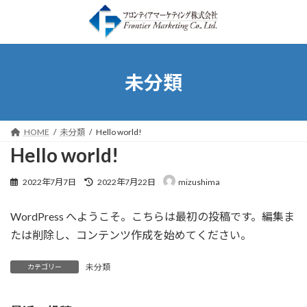
コ
ナ
ン
ビ
テ
ゲ
ン
ー
ツ
シ
未分類
へ
ョ
ス
ン
キ
に
HOME
未分類
Hello world!
ッ
移
Hello world!
プ
動
最
2022年7月7日
2022年7月22日
mizushima
終
更
WordPress へようこそ。こちらは最初の投稿です。編集ま
新
日
たは削除し、コンテンツ作成を始めてください。
時
:
未分類
カテゴリー